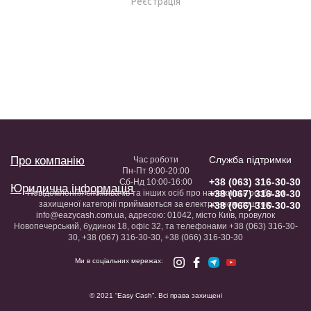
Реєстрація
Про компанію
Служба підтримки
Час роботи
Пн-Пт 9:00-20:00
+38 (063) 316-30-30
Сб-Нд 10:00-16:00
Юридична інформація
Повідомлення споживачів та інших осіб про належність особи до
+38 (067) 316-30-30
захищеної категорії приймаються за електронною поштою
+38 (066) 316-30-30
info@eazycash.com.ua, адресою: 01042, місто Київ, провулок
Новопечерський, будинок 18, офіс 32, та телефонами +38 (063) 316-30-
30, +38 (067) 316-30-30, +38 (066) 316-30-30
Ми в соціальних мережах:
© 2021 “Easy Cash”. Всі права захищені