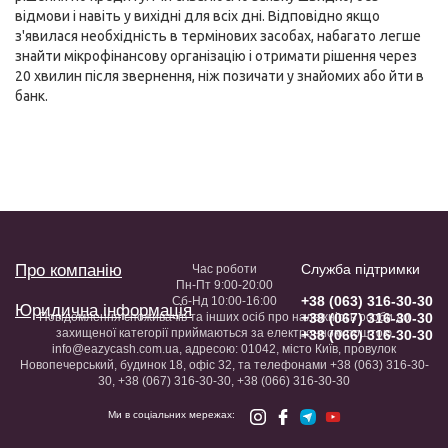
відмови і навіть у вихідні для всіх дні. Відповідно якщо
з'явилася необхідність в термінових засобах, набагато легше
знайти мікрофінансову організацію і отримати рішення через
20 хвилин після звернення, ніж позичати у знайомих або йти в
банк.
Про компанію
Служба підтримки
Час роботи
Пн-Пт 9:00-20:00
+38 (063) 316-30-30
Сб-Нд 10:00-16:00
Юридична інформація
Повідомлення споживачів та інших осіб про належність особи до
+38 (067) 316-30-30
захищеної категорії приймаються за електронною поштою
+38 (066) 316-30-30
info@eazycash.com.ua, адресою: 01042, місто Київ, провулок
Новопечерський, будинок 18, офіс 32, та телефонами +38 (063) 316-30-
30, +38 (067) 316-30-30, +38 (066) 316-30-30
Ми в соціальних мережах: