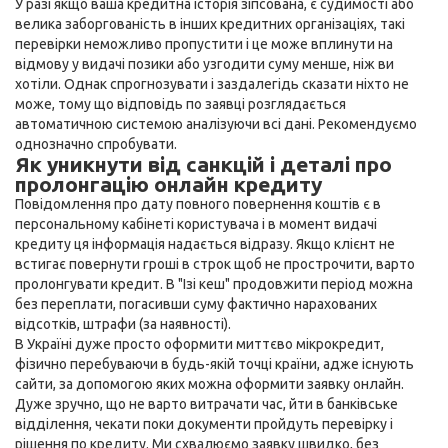
У разі якщо ваша кредитна історія зіпсована, є судимості або
велика заборгованість в інших кредитних організаціях, такі
перевірки неможливо пропустити і це може вплинути на
відмову у видачі позики або узгодити суму менше, ніж ви
хотіли. Однак спрогнозувати і заздалегідь сказати ніхто не
може, тому що відповідь по заявці розглядається
автоматичною системою аналізуючи всі дані. Рекомендуємо
однозначно спробувати.
Як уникнути від санкцій і деталі про
пролонгацію онлайн кредиту
Повідомлення про дату повного повернення коштів є в
персональному кабінеті користувача і в момент видачі
кредиту ця інформація надається відразу. Якщо клієнт не
встигає повернути гроші в строк щоб не прострочити, варто
пролонгувати кредит. В "Ізі кеш" продовжити період можна
без переплати, погасивши суму фактично нарахованих
відсотків, штрафи (за наявності).
В Україні дуже просто оформити миттєво мікрокредит,
фізично перебуваючи в будь-якій точці країни, адже існують
сайти, за допомогою яких можна оформити заявку онлайн.
Дуже зручно, що не варто витрачати час, йти в банківське
відділення, чекати поки документи пройдуть перевірку і
рішення по кредиту. Ми схвалюємо заявку швидко, без