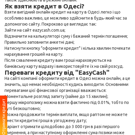
також здійснюють в режимі онлайн.
Як взяти кредит в Одесі?
Взяти вигідний онлайн кредит на карту в Одесі легко і що
особливо важливо, це можливо здійснити в будь-який час за
допомогою сайту. Покроково це виглядає так:
Зайти на сайт eazycash.com.ua;
Відзначити на калькуляторі суму і бажаний термін погашення;
Правильно заповнити анкетні дані;
Натиснути кнопку "оформити кредит" і кілька хвилин почекати
нарахування грошей на карту.
Після схвалення кредиту вам гроші нараховуються на
банківську карту відразу і використовуйте їх на свій розсуд.
Переваги кредиту від "EasyCash"
На сайті компанії оформити кредит в Одесі можна онлайн, а це
значить, що немає необхідності кудись виходити. Основними
перевагами цієї фінансової організації вважаються:
Моментальне розгляд запиту (займе до 15 хвилин);
Отримати кредит
Першу мікропозику можна взяти фактично під 0.01%, тобто по
суті безкоштовно;
Можна продовжити термін виплати, якщо раптом не можете
внести кредитні гроші в узгоджену дату;
Варіант отримати цілодобово до 3 000 грн в разі першого
звернення, а при наступному оформленні сума позики може