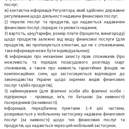
послуг;
ж) контактна інформація Регулятора, який здійснює державне
регулювання щодо діяльності надавача фінансових послуг;
2) перелік послуг та продуктів, що надаються надавачем
фінансових послуг, порядок та умови їх надання;
3) вартість, ціну/тарифи, розмір плати (проценти, винагороду)
щодо продуктів залежно від виду фінансової послуги (для
продуктів, які пропонуються клієнтам, що не є споживачами,
така інформація може бути індивідуальною);
4) інформацію про механізми захисту прав споживачів (про
можливість та порядок позасудового розгляду скарг
споживачів, а також про наявність гарантійних фондів чи
компенсаційних схем, що застосовуються відповідно до
законодавства України щодо окремих видів фінансових
послуг та/або продуктів);
5) найменування (для фізичної особи або фізичної особи -
підприємця - прізвище, ім’я, по батькові (за наявності)
посередників (за наявності).
Інформація, передбачена пунктами 2-4 цієї частини,
розкривається у мобільному застосунку надавача фінансових
послуг (за наявності) щодо тих фінансових послуг та
продуктів, що надаються через цей мобільний застосунок.