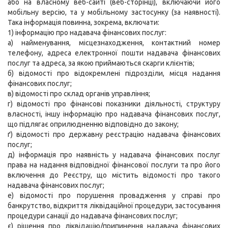
або на власному веб-сайті (веб-сторінці), включаючи його
мобільну версію, та у мобільному застосунку (за наявності).
Така інформація повинна, зокрема, включати:
1) інформацію про надавача фінансових послуг:
а) найменування, місцезнаходження, контактний номер
телефону, адреса електронної пошти надавача фінансових
послуг та адреса, за якою приймаються скарги клієнтів;
б) відомості про відокремлені підрозділи, місця надання
фінансових послуг;
в) відомості про склад органів управління;
г) відомості про фінансові показники діяльності, структуру
власності, іншу інформацію про надавача фінансових послуг,
що підлягає оприлюдненню відповідно до закону;
ґ) відомості про державну реєстрацію надавача фінансових
послуг;
д) інформація про наявність у надавача фінансових послуг
права на надання відповідної фінансової послуги та про його
включення до Реєстру, що містить відомості про такого
надавача фінансових послуг;
е) відомості про порушення провадження у справі про
банкрутство, відкриття ліквідаційної процедури, застосування
процедури санації до надавача фінансових послуг;
є) рішення про ліквідацію/припинення надавача фінансових