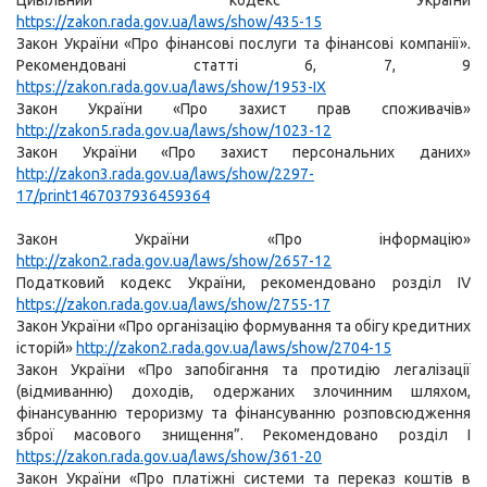
Цивільний кодекс України
https://zakon.rada.gov.ua/laws/show/435-15
Закон України «Про фінансові послуги та фінансові компанії».
Рекомендовані статті 6, 7, 9
https://zakon.rada.gov.ua/laws/show/1953-IX
Закон України «Про захист прав споживачів»
http://zakon5.rada.gov.ua/laws/show/1023-12
Закон України «Про захист персональних даних»
http://zakon3.rada.gov.ua/laws/show/2297-
17/print1467037936459364
Закон України «Про інформацію»
http://zakon2.rada.gov.ua/laws/show/2657-12
Податковий кодекс України, рекомендовано розділ IV
https://zakon.rada.gov.ua/laws/show/2755-17
Закон України «Про організацію формування та обігу кредитних
історій»
http://zakon2.rada.gov.ua/laws/show/2704-15
Закон України «Про запобігання та протидію легалізації
(відмиванню) доходів, одержаних злочинним шляхом,
фінансуванню тероризму та фінансуванню розповсюдження
зброї масового знищення”. Рекомендовано розділ I
https://zakon.rada.gov.ua/laws/show/361-20
Закон України «Про платіжні системи та переказ коштів в