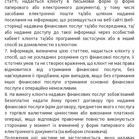
статті, надається клієнту в письмовій формі (у формі
паперового або електронного документа), у тому числі
засобами електронної пошти та/або шляхом надання
посилання на інформацію, що розміщується на веб-сайті (веб-
сторінці) надавача фінансових послуг та/або посередника, та/
або надання доступу до такої інформації через особистий
кабінет клієнта та/або програмний застосунок або в інший
спосіб за домовленістю з клієнтом.
7. Інформація, визначена цією статтею, надається клієнту у
спосіб, що не ускладнює розуміння суті фінансової послуги, її
істотних умов та не створює враження, що клієнт не має права
відмовитися від отримання фінансової послуги, без
нав’язування її придбання, крім випадків, якщо без отримання
іншої фінансової послуги отримання основної фінансової
послуги є операційно неможливим.
8. На вимогу клієнта надавач фінансових послуг зобов’язаний
безоплатно надати йому проект договору про надання
фінансової послуги (крім договору, предметом якого є послуга
з торгівлі валютними цінностями або виконання платіжної
операції, якщо відповідні правочини повністю виконуються
сторонами у момент їх вчинення) у формі паперового або
електронного документа (за вибором споживача).
Положення цієї частини не застосовується, якщо надавач