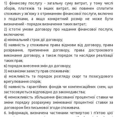
1) фінансову послугу - загальну суму витрат, у тому числі
зборів, платежів та інших витрат, які повинен сплатити
споживач у зв’язку з отриманням фінансової послуги, включно
з податками, а якщо конкретний розмір не може бути
визначений - порядок визначення таких витрат;
2) істотні умови договору про надання фінансової послуги,
включаючи:
а) мінімальний строк дії договору;
б) наявність у споживача права відмови від договору, права
розірвання, припинення договору, права дострокового
виконання договору, а також порядок та наслідки реалізації
таких прав;
в) порядок внесення змін до договору;
3) механізми захисту прав споживачів:
а) можливість та порядок розгляду скарг та позасудового
врегулювання спорів;
б) наявність гарантійних фондів чи компенсаційних схем, що
застосовуються відповідно до законодавства;
4) неможливість збільшення фіксованої процентної ставки чи
зміни порядку розрахунку змінюваної процентної ставки за
договором без письмової згоди споживача.
6. Інформація, визначена частинами четвертою і п’ятою цієї