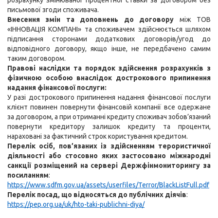
розрахунку змінюваної процентної ставки за договором без
письмової згоди споживача.
Внесення змін та доповнень до договору
між ТОВ
«ІННОВАЦІЯ КОМПАНІ» та споживачем здійснюється шляхом
підписання сторонами додаткових договорів/угод до
відповідного договору, якщо інше, не передбачено самим
таким договором.
Правові наслідки та порядок здійснення розрахунків з
фізичною особою внаслідок дострокового припинення
надання фінансової послуги:
У разі дострокового припинення надання фінансової послуги
клієнт повинен повернути фінансовій компанії все одержане
за договором, а при отриманні кредиту споживач зобов’язаний
повернути кредитору залишок кредиту та проценти,
нараховані за фактичний строк користування кредитом.
Перелік осіб, пов’язаних із здійсненням терористичної
діяльності або стосовно яких застосовано міжнародні
санкції розміщений на сервері Держфінмониторингу за
посиланням
:
https://www.sdfm.gov.ua/assets/userfiles/Terror/BlackListFull.pdf
Перелік посад, що відносяться до публічних діячів
:
https://pep.org.ua/uk/hto-taki-publichni-diya/