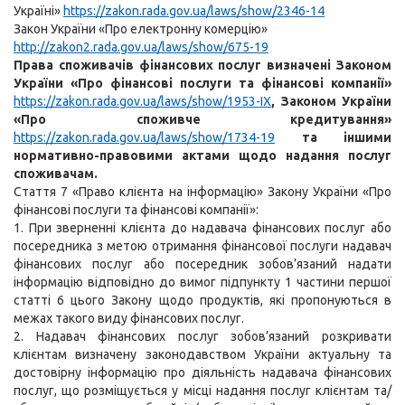
Україні»
https://zakon.rada.gov.ua/laws/show/2346-14
Закон України «Про електронну комерцію»
http://zakon2.rada.gov.ua/laws/show/675-19
Права споживачів фінансових послуг визначені Законом
України «Про фінансові послуги та фінансові компанії»
https://zakon.rada.gov.ua/laws/show/1953-IX
, Законом України
«Про споживче кредитування»
https://zakon.rada.gov.ua/laws/show/1734-19
та іншими
нормативно-правовими актами щодо надання послуг
споживачам.
Стаття 7 «Право клієнта на інформацію» Закону України «Про
фінансові послуги та фінансові компанії»:
1. При зверненні клієнта до надавача фінансових послуг або
посередника з метою отримання фінансової послуги надавач
фінансових послуг або посередник зобов’язаний надати
інформацію відповідно до вимог підпункту 1 частини першої
статті 6 цього Закону щодо продуктів, які пропонуються в
межах такого виду фінансових послуг.
2. Надавач фінансових послуг зобов’язаний розкривати
клієнтам визначену законодавством України актуальну та
достовірну інформацію про діяльність надавача фінансових
послуг, що розміщується у місці надання послуг клієнтам та/