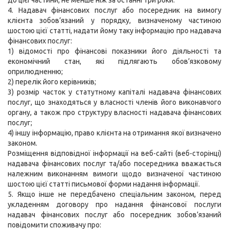
до цієї частини, не менше ніж за останні три роки.
4. Надавач фінансових послуг або посередник на вимогу
клієнта зобов’язаний у порядку, визначеному частиною
шостою цієї статті, надати йому таку інформацію про надавача
фінансових послуг:
1) відомості про фінансові показники його діяльності та
економічний стан, які підлягають обов’язковому
оприлюдненню;
2) перелік його керівників;
3) розмір часток у статутному капіталі надавача фінансових
послуг, що знаходяться у власності членів його виконавчого
органу, а також про структуру власності надавача фінансових
послуг;
4) іншу інформацію, право клієнта на отримання якої визначено
законом.
Розміщення відповідної інформації на веб-сайті (веб-сторінці)
надавача фінансових послуг та/або посередника вважається
належним виконанням вимоги щодо визначеної частиною
шостою цієї статті письмової форми надання інформації.
5. Якщо інше не передбачено спеціальним законом, перед
укладенням договору про надання фінансової послуги
надавач фінансових послуг або посередник зобов’язаний
повідомити споживачу про: