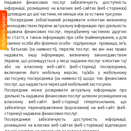
Надавачі фінансових послуг забезпечують доступність
інформації, розміщеної на власних веб-сайтах (веб-сторінках)
відповідно до цієї частини, не менше ніж за останні три роки.
Получить кредит
3. Посередник зобов’язаний розкривати клієнтам визначену
законодавством України актуальну інформацію про діяльність
надавача фінансових послуг, передбачену частиною другою
цієї статті, а також інформацію про себе (найменування, а для
фізичної особи або фізичної особи - підприємця - прізвище, ім’я,
по батькові (за наявності), перелік послуг, які він має право
надавати, іншу інформацію, визначену законодавством
України, що розміщується у місці надання послуг клієнтам та/
або на власному веб-сайті (веб-сторінці) посередника,
включаючи його мобільну версію, та/або у мобільному
застосунку посередника (за наявності) щодо тих фінансових
послуг, що надаються через цей мобільний застосунок.
Посередник може розкривати актуальну інформацію про
діяльність надавача фінансових послуг шляхом розміщення на
власному веб-сайті (веб-сторінці) гіперпосилання, що
забезпечує перенаправлення (відсилання) на веб-сайт (веб-
сторінку) надавача фінансових послуг.
Посередники забезпечують доступність інформації,
розміщеної на власних веб-сайтах (веб-сторінках) відповідно