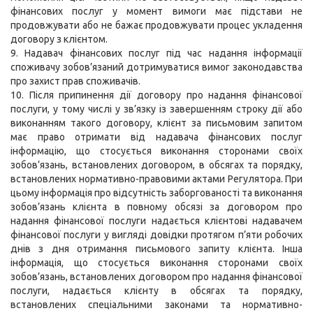
фінансових послуг у момент вимоги має підстави не
продовжувати або не бажає продовжувати процес укладення
договору з клієнтом.
9. Надавач фінансових послуг під час надання інформації
споживачу зобов’язаний дотримуватися вимог законодавства
про захист прав споживачів.
10. Після припинення дії договору про надання фінансової
послуги, у тому числі у зв’язку із завершенням строку дії або
виконанням такого договору, клієнт за письмовим запитом
має право отримати від надавача фінансових послуг
інформацію, що стосується виконання сторонами своїх
зобов’язань, встановлених договором, в обсягах та порядку,
встановлених нормативно-правовими актами Регулятора. При
цьому інформація про відсутність заборгованості та виконання
зобов’язань клієнта в повному обсязі за договором про
надання фінансової послуги надається клієнтові надавачем
фінансової послуги у вигляді довідки протягом п’яти робочих
днів з дня отримання письмового запиту клієнта. Інша
інформація, що стосується виконання сторонами своїх
зобов’язань, встановлених договором про надання фінансової
послуги, надається клієнту в обсягах та порядку,
встановлених спеціальними законами та нормативно-