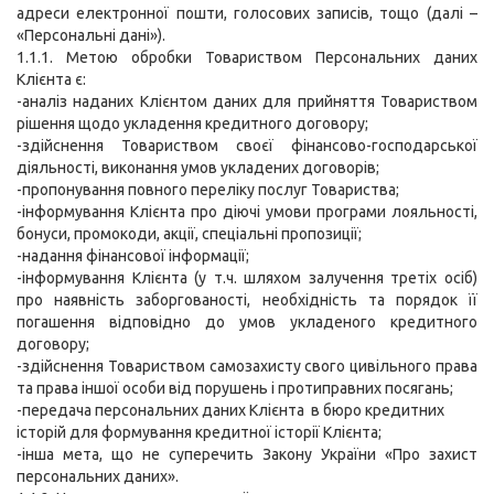
адреси електронної пошти, голосових записів, тощо (далі –
«Персональні дані»).
1.1.1. Метою обробки Товариством Персональних даних
Клієнта є:
-аналіз наданих Клієнтом даних для прийняття Товариством
рішення щодо укладення кредитного договору;
-здійснення Товариством своєї фінансово-господарської
діяльності, виконання умов укладених договорів;
-пропонування повного переліку послуг Товариства;
-інформування Клієнта про діючі умови програми лояльності,
бонуси, промокоди, акції, спеціальні пропозиції;
-надання фінансової інформації;
-інформування Клієнта (у т.ч. шляхом залучення третіх осіб)
про наявність заборгованості, необхідність та порядок її
погашення відповідно до умов укладеного кредитного
договору;
-здійснення Товариством самозахисту свого цивільного права
та права іншої особи від порушень і протиправних посягань;
-передача персональних даних Клієнта в бюро кредитних
історій для формування кредитної історії Клієнта;
-інша мета, що не суперечить Закону України «Про захист
персональних даних».