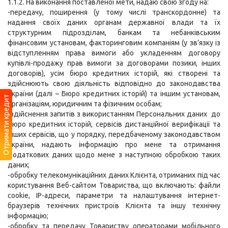
1.1.2. На виконання поставленої мети, надаю свою згоду на:
-передачу, поширення (у тому числі транскордонне) та
надання своїх даних органам державної влади та їх
структурним підрозділам, банкам та небанківським
фінансовим установам, факторинговим компаніям (у зв’язку із
відступленням права вимоги або укладенням договору
купівлі-продажу прав вимоги за договорами позики, інших
договорів), усім бюро кредитних історій, які створені та
здійснюють свою діяльність відповідно до законодавства
України (далі – Бюро кредитних історій) та іншим установам,
Отримати кредит
організаціям, юридичним та фізичним особам;
-здійснення запитів з використанням Персональних даних до
Бюро кредитних історій, сервісів дистанційної верифікації та
інших сервісів, що у порядку, передбаченому законодавством
України, надають інформацію про мене та отримання
додаткових даних щодо мене з наступною обробкою таких
даних;
-обробку телекомунікаційних даних Клієнта, отриманих під час
користування Веб-сайтом Товариства, що включають: файли
cookie, IP-адреси, параметри та налаштування інтернет-
браузерів технічних пристроїв Клієнта та іншу технічну
інформацію;
-обробку та передачу Товариству операторами мобільного