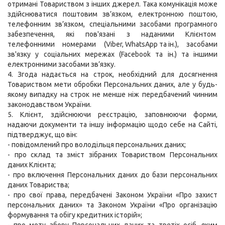
отримані Товариством з інших джерел. Така комунікація може
здійснюватися поштовим зв’язком, електронною поштою,
телефонним зв’язком, спеціальними засобами програмного
забезпечення, які пов'язані з наданими Клієнтом
телефонними номерами (
Viber, WhatsApp та ін
.), засобами
зв'язку у соціальних мережах (Facebook та ін.) та іншими
електронними засобами зв’язку.
4. Згода надається на строк, необхідний для досягнення
Товариством мети обробки Персональних даних, але у будь-
якому випадку на строк не менше ніж передбачений чинним
законодавством України.
5. Клієнт, здійснюючи реєстрацію, заповнюючи форми,
надаючи документи та іншу інформацію щодо себе на Сайті,
підтверджує, що він:
- повідомлений про володільця персональних даних;
- про склад та зміст зібраних Товариством Персональних
даних Клієнта;
- про включення Персональних даних до бази персональних
даних Товариства;
- про свої права, передбачені Законом України «Про захист
персональних даних» та Законом України «Про організацію
формування та обігу кредитних історій»;