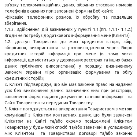
зв'язку телекомунікаційних даних, зібраних стосовно номерів
телефонів вказаних при заповнені форм на Веб-сайті;
-фіксацію телефонних розмов, їх обробку та подальше
зберігання.
1.1.3. Здійснення дій зазначених у пункті 1.1.(пп. 1.1.1- 1.1.2.)
Згоди не потребує додаткового інформування мене (Клієнта).
1.2. доступ Товариства до моєї кредитної історії, збір,
зберігання, використання та розповсюдження через Бюро
кредитних історій інформації про мене (в тому числі
інформації, що міститься у державних реєстрах та інших базах
даних публічного використання) у порядку, визначеному
Законом України «Про організацію формування та обігу
кредитних історій»;
2. Клієнт підтверджує, що він має законне право на надання
усіх без виключення даних, зазначених ним при реєстрації,
заповненні форм, наданні документів та іншої інформації на
Сайті Товариства та переданих Товариству.
3. Клієнт погоджується на використання Товариством з метою
комунікації з Клієнтом контактних даних, що були зазначені
Клієнтом на Сайті та/або окремо повідомлені Клієнтом
Товариству у будь-який спосіб та/або зазначені в укладеному
між Клієнтом та Товариством договорі та/або законно