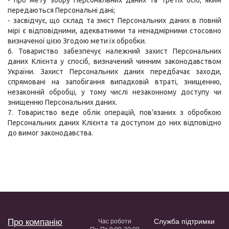
- про мету збору Персональних даних та третіх осіб, яким
передаються Персональні дані;
- засвідчує, що склад та зміст Персональних даних в повній
мірі є відповідними, адекватними та ненадмірними стосовно
визначеної цією Згодою мети їх обробки.
6. Товариство забезпечує належний захист Персональних
даних Клієнта у спосіб, визначений чинним законодавством
України. Захист Персональних даних передбачає заходи,
спрямовані на запобігання випадковій втраті, знищенню,
незаконній обробці, у тому числі незаконному доступу чи
знищенню Персональних даних.
7. Товариство веде облік операцій, пов’язаних з обробкою
Персональних даних Клієнта та доступом до них відповідно
до вимог законодавства.
Про компанію
Служба підтримки
Час роботи