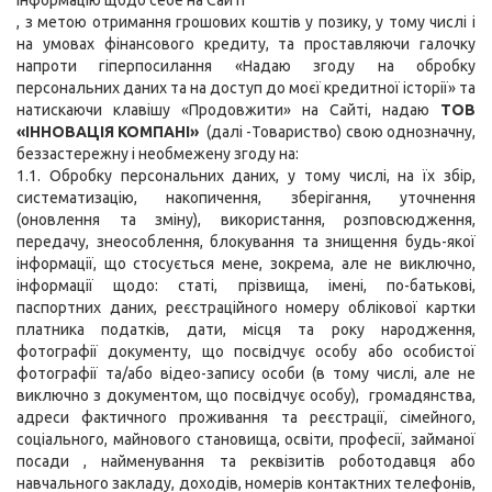
інформацію щодо себе на Сайті
, з метою отримання грошових коштів у позику, у тому числі і
на умовах фінансового кредиту, та проставляючи галочку
напроти гіперпосилання «Надаю згоду на обробку
персональних даних та на доступ до моєї кредитної історії» та
натискаючи клавішу «Продовжити» на Сайті, надаю
ТОВ
«ІННОВАЦІЯ КОМПАНІ»
(далі -Товариство) свою однозначну,
беззастережну і необмежену згоду на:
1.1. Обробку персональних даних, у тому числі, на їх збір,
систематизацію, накопичення, зберігання, уточнення
(оновлення та зміну), використання, розповсюдження,
передачу, знеособлення, блокування та знищення будь-якої
інформації, що стосується мене, зокрема, але не виключно,
інформації щодо: статі, прізвища, імені, по-батькові,
паспортних даних, реєстраційного номеру облікової картки
платника податків, дати, місця та року народження,
фотографії документу, що посвідчує особу або особистої
фотографії та/або відео-запису особи (в тому числі, але не
виключно з документом, що посвідчує особу), громадянства,
адреси фактичного проживання та реєстрації, сімейного,
соціального, майнового становища, освіти, професії, займаної
посади , найменування та реквізитів роботодавця або
навчального закладу, доходів, номерів контактних телефонів,